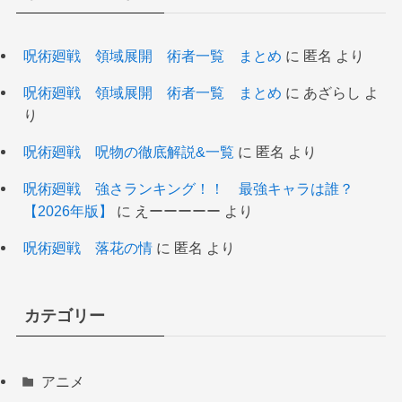
呪術廻戦 領域展開 術者一覧 まとめ
に
匿名
より
呪術廻戦 領域展開 術者一覧 まとめ
に
あざらし
よ
り
呪術廻戦 呪物の徹底解説&一覧
に
匿名
より
呪術廻戦 強さランキング！！ 最強キャラは誰？
【2026年版】
に
えーーーーー
より
呪術廻戦 落花の情
に
匿名
より
カテゴリー
アニメ