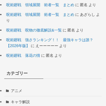
呪術廻戦 領域展開 術者一覧 まとめ
に
匿名
より
呪術廻戦 領域展開 術者一覧 まとめ
に
あざらし
よ
り
呪術廻戦 呪物の徹底解説&一覧
に
匿名
より
呪術廻戦 強さランキング！！ 最強キャラは誰？
【2026年版】
に
えーーーーー
より
呪術廻戦 落花の情
に
匿名
より
カテゴリー
アニメ
キャラ解説