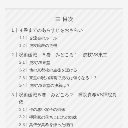
目次
４巻までのあらすじをおさらい
交流会のルール
虎杖暗殺の危機
呪術廻戦 ５巻 みどころ１ 虎杖VS東堂
虎杖VS東堂
他の京都校の生徒を退ける
東堂の呪力講義で虎杖は強くなる！？
虎杖VS東堂の決着は？
呪術廻戦５巻 みどころ２ 禪院真希VS禪院真
依
仲の悪い双子の姉妹
禪院家の落ちこぼれの姉妹
真依が真希を嫌った理由