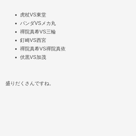
虎杖VS東堂
パンダVSメカ丸
禪院真希VS三輪
釘崎VS西宮
禪院真希VS禪院真依
伏黒VS加茂
盛りだくさんですね。