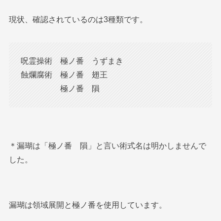
現状、確認されているのは3種類です。
呪霊操術 極ノ番 うずまき
蝕爛腐術 極ノ番 翅王
極ノ番 隕
＊漏瑚は「極ノ番 隕」と言い術式名は明かしませんで
した。
漏瑚は領域展開と極ノ番を使用しています。