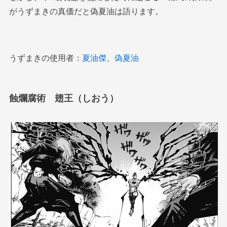
がうずまきの真価だと偽夏油は語ります。
うずまきの使用者：
夏油傑
、
偽夏油
蝕爛腐術 翅王（しおう）