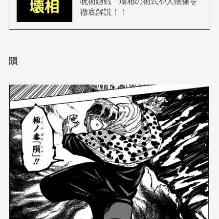
呪術廻戦 壊相の術式や人物像を
徹底解説！！
隕