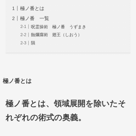
極ノ番とは
極ノ番 一覧
呪霊操術 極ノ番 うずまき
蝕爛腐術 翅王（しおう）
隕
極ノ番とは
極ノ番とは、領域展開を除いたそ
れぞれの術式の奥義。