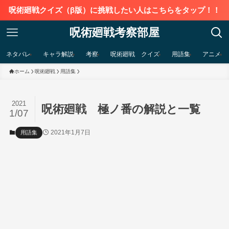
呪術廻戦クイズ（β版）に挑戦したい人はこちらをタップ！！
呪術廻戦考察部屋
ネタバレ
キャラ解説
考察
呪術廻戦 クイズ
用語集
アニメ
ホーム
呪術廻戦
用語集
2021
呪術廻戦 極ノ番の解説と一覧
1/07
2021年1月7日
用語集