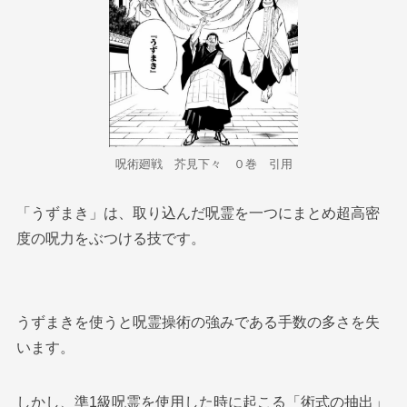
呪術廻戦 芥見下々 ０巻 引用
「うずまき」は、取り込んだ呪霊を一つにまとめ超高密
度の呪力をぶつける技です。
うずまきを使うと呪霊操術の強みである手数の多さを失
います。
しかし、準1級呪霊を使用した時に起こる「術式の抽出」