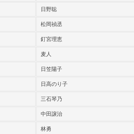
日野聡
松岡禎丞
釘宮理恵
麦人
日笠陽子
日高のり子
三石琴乃
中田譲治
林勇