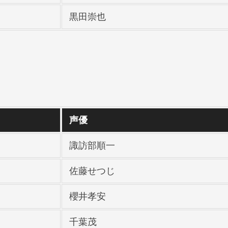
黒田崇也
声優
諏訪部順一
佐藤せつじ
櫻井孝安
千葉茂