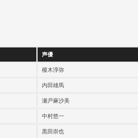
声優
榎木淳弥
内田雄馬
瀬戸麻沙美
中村悠一
黒田崇也