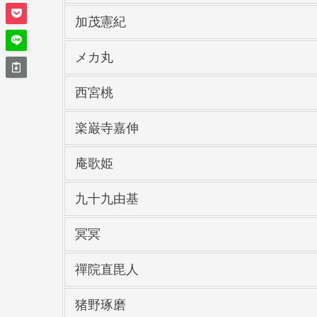
加茂憲紀
メカ丸
西宮桃
楽巌寺嘉伸
庵歌姫
九十九由基
冥冥
禪院直毘人
猪野琢磨