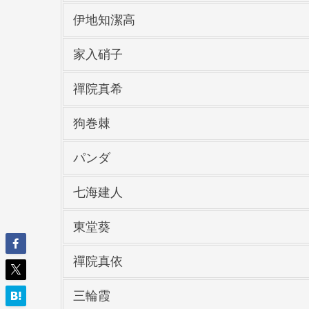
伊地知潔高
家入硝子
禪院真希
狗巻棘
パンダ
七海建人
東堂葵
禪院真依
三輪霞