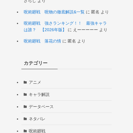
ざらし
より
呪術廻戦 呪物の徹底解説&一覧
に
匿名
より
呪術廻戦 強さランキング！！ 最強キャラ
は誰？ 【2026年版】
に
えーーーーー
より
呪術廻戦 落花の情
に
匿名
より
カテゴリー
アニメ
キャラ解説
データベース
ネタバレ
呪術廻戦