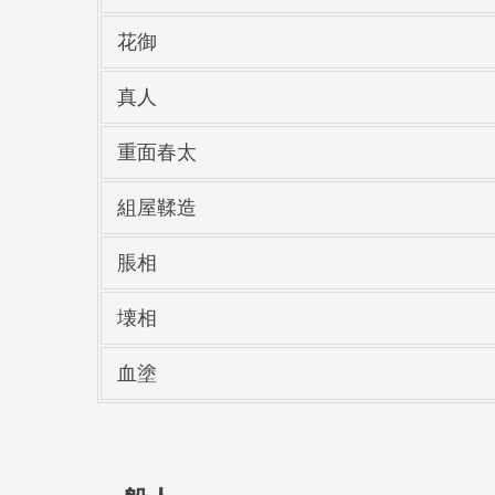
花御
真人
重面春太
組屋鞣造
脹相
壊相
血塗