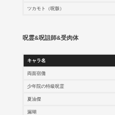
ツカモト（呪骸）
呪霊&呪詛師&受肉体
キャラ名
両面宿儺
少年院の特級呪霊
夏油傑
漏瑚