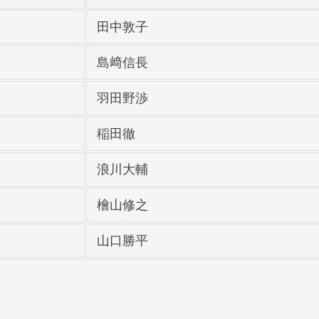
田中敦子
島﨑信長
羽田野渉
稲田徹
浪川大輔
檜山修之
山口勝平