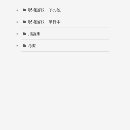
呪術廻戦 その他
呪術廻戦 単行本
用語集
考察