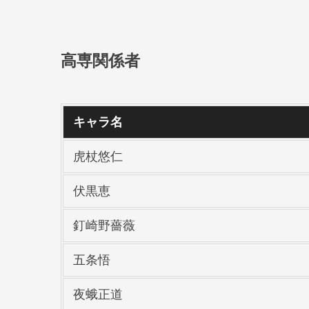
高専関係者
キャラ名
虎杖悠仁
伏黒恵
釘崎野薔薇
五条悟
夜蛾正道