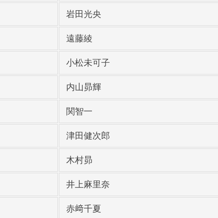
岩田光央
遠藤綾
小松未可子
内山昴輝
関智一
津田健次郎
木村昴
井上麻里奈
赤﨑千夏