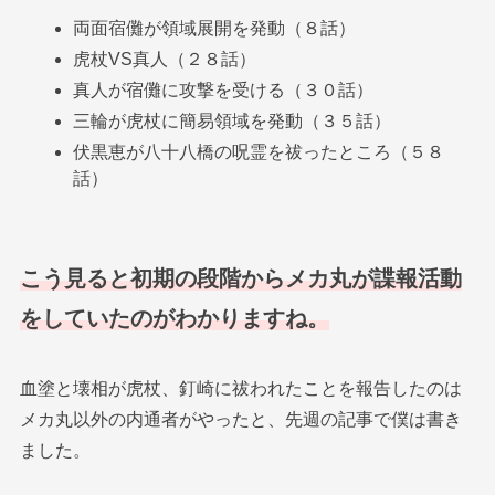
両面宿儺が領域展開を発動（８話）
虎杖VS真人（２８話）
真人が宿儺に攻撃を受ける（３０話）
三輪が虎杖に簡易領域を発動（３５話）
伏黒恵が八十八橋の呪霊を祓ったところ（５８
話）
こう見ると初期の段階からメカ丸が諜報活動
をしていたのがわかりますね。
血塗と壊相が虎杖、釘崎に祓われたことを報告したのは
メカ丸以外の内通者がやったと、先週の記事で僕は書き
ました。