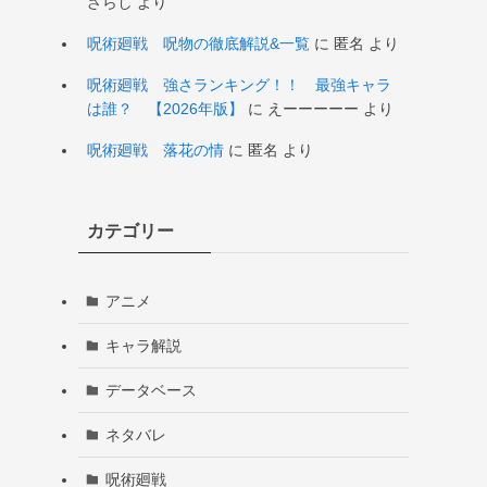
ざらし
より
呪術廻戦 呪物の徹底解説&一覧
に
匿名
より
呪術廻戦 強さランキング！！ 最強キャラ
は誰？ 【2026年版】
に
えーーーーー
より
呪術廻戦 落花の情
に
匿名
より
カテゴリー
アニメ
キャラ解説
データベース
ネタバレ
呪術廻戦