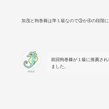
加茂と狗巻棘は準１級なので③か④の段階に
前回狗巻棘が１級に推薦され
ました。
ポポロ