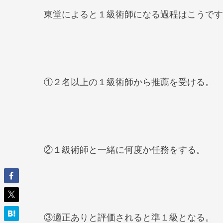
東堂によると１級術師になる過程はこうです
①２名以上の１級術師から推薦を受ける。
②１級術師と一緒に何度か任務をする。
③適正ありと評価されると準１級となる。