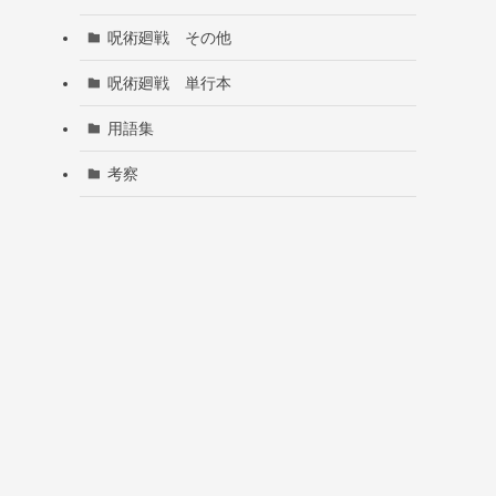
呪術廻戦 その他
呪術廻戦 単行本
用語集
考察