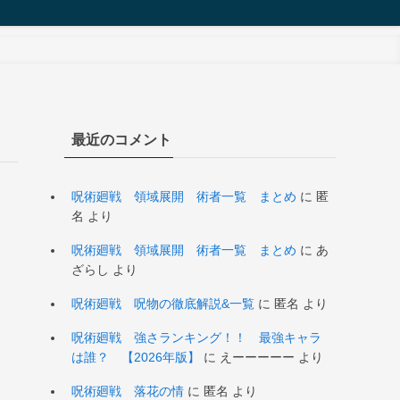
最近のコメント
呪術廻戦 領域展開 術者一覧 まとめ
に
匿
名
より
呪術廻戦 領域展開 術者一覧 まとめ
に
あ
ざらし
より
呪術廻戦 呪物の徹底解説&一覧
に
匿名
より
呪術廻戦 強さランキング！！ 最強キャラ
は誰？ 【2026年版】
に
えーーーーー
より
呪術廻戦 落花の情
に
匿名
より